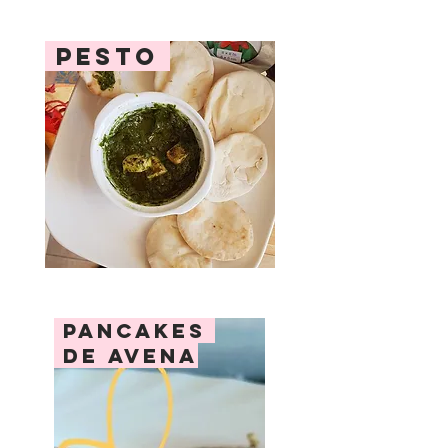
pesto
pancakes
de avena