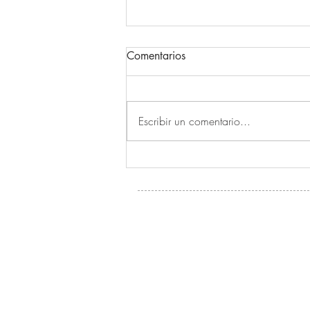
Comentarios
Escribir un comentario...
ALAS DE HIERRO