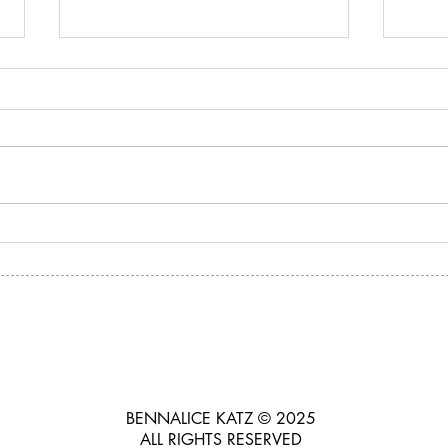
A vec
Aprender para desaprender ✨
BENNALICE KATZ © 2025
ALL RIGHTS RESERVED