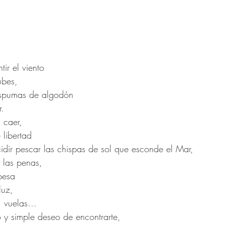
tir el viento 
ubes, 
espumas de algodón
. 
 caer, 
 libertad
idir pescar las chispas de sol que esconde el Mar, 
, las penas,
pesa
luz, 
s, vuelas…
 y simple deseo de encontrarte, 