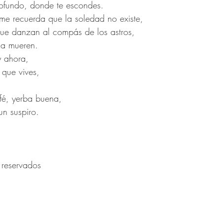
profundo, donde te escondes.
 me recuerda que la soledad no existe, 
e danzan al compás de los astros, 
ca mueren. 
y ahora, 
 que vives, 
fé, yerba buena, 
n suspiro. 
 reservados