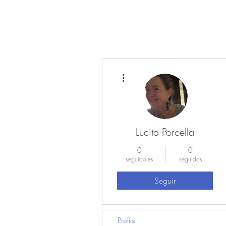
Más acciones
HOME
ARQUITECTURA
C
Lucita Porcella
0
0
seguidores
seguidos
Seguir
Profile